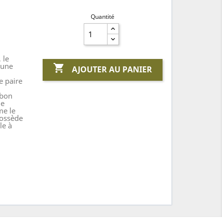
Quantité
 le
 une

AJOUTER AU PANIER
e paire
 bon
de
me le
ossède
le à