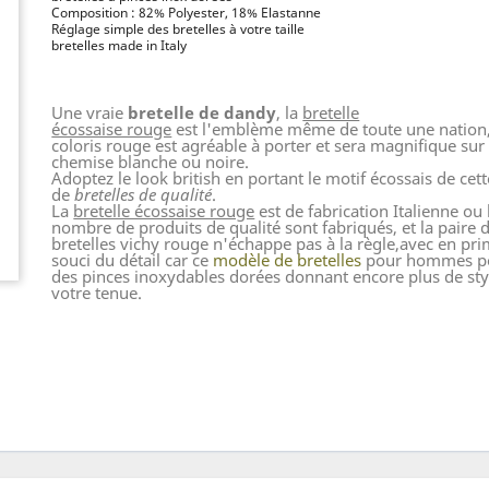
Composition : 82% Polyester, 18% Elastanne
Réglage simple des bretelles à votre taille
bretelles made in Italy
Une vraie
bretelle de dandy
, la
bretelle
écossaise rouge
est l'emblème même de toute une nation,
coloris rouge est agréable à porter et sera magnifique sur
chemise blanche ou noire.
Adoptez le look british en portant le motif écossais de cett
de
bretelles de qualité
.
La
bretelle écossaise rouge
est de fabrication Italienne ou
nombre de produits de qualité sont fabriqués, et la paire 
bretelles vichy rouge n'échappe pas à la règle,avec en pri
souci du détail car ce
modèle de bretelles
pour hommes p
des pinces inoxydables dorées donnant encore plus de sty
votre tenue.