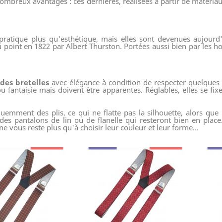
ombreux avantages : ces dernières, réalisées à partir de matériau
pratique plus qu'esthétique, mais elles sont devenues aujourd
u point en 1822 par Albert Thurston. Portées aussi bien par les h
des bretelles
avec élégance à condition de respecter quelques p
ou fantaisie mais doivent être apparentes. Réglables, elles se fi
quemment des plis, ce qui ne flatte pas la silhouette, alors que 
des pantalons de lin ou de flanelle qui resteront bien en plac
e vous reste plus qu'à choisir leur couleur et leur forme...